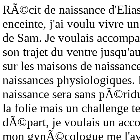
RÃ©cit de naissance d'Elias Lorsque j'ai appris que j'Ã©tais enceinte, j'ai voulu vivre une naissance diffÃ©rente de celle de Sam. Je voulais accompagner mon bÃ©bÃ© dans tout son trajet du ventre jusqu'au-dehors. Je me suis renseignÃ©e sur les maisons de naissances, j'ai beaucoup lu sur les naissances physiologiques. Et j'ai pris ma dÃ©cision. Cette naissance sera sans pÃ©ridurale et 100 % physiologique, de la folie mais un challenge tellement gÃ©nial pour moi. Au dÃ©part, je voulais un accouchement Ã la maison, mais mon gynÃ©cologue me l'avait dÃ©conseillÃ©. Au final je me rend compte que j'aurais pu le faire mais il n'y avait pas de sage-femme disponible. J'ai donc appelÃ© une maison de naissance sur Pontoise PAMANA. Elle a fermÃ© en juin et j'ai Ã©tÃ© redirigÃ©e vers ANAE Ã Eaubonne. J'y ai rencontrÃ© les â…” sages-femmes qui allaient m'accompagner. Pendant les 4 ou 5 derniers mois, je me suis prÃ©parÃ©e Ã l'accouchement avec les cours de Karine la sage-femme. Elle y parle du vortex et ses diffÃ©rentes Ã©tapes. Je me souviens exactement par oÃ¹ et quand j'y suis passÃ©e. Et lÃ dÃ©bute mon histoire. Vendredi 14 juin 37sa Nous avons rdv pour une Ã©chographie de contrÃ´le. Je donne quelques dÃ©tails Ã la sage-femme. Elle me dit par la suite que le poids estimÃ© sur ce jour est de 3680g et qu'Ã la sortie, tu feras 4 kg voir 4k100. Ã‡a ne m'Ã©tonne pas plus que Ã§a puisque Samuel Ã©tait estimÃ© aussi Ã ce poids, mais Ã la naissance Ã 39sa3. D'aprÃ¨s mes analyses sanguines tout va trÃ¨s bien. Pas de diabÃ¨te gestationnel ou autre. Elle ne m'en dira pas plus puisque de toutes les faÃ§ons il nâ€™y a rien Ã faire. Jâ€™en discute avec ma niÃ¨ce R qui mâ€™encourage sur le fait de ne pas me laisser prendre dans ce genre de piÃ¨ge, qui peut tout simplement me mettre en condition pour justement un futur dÃ©clenchement ou autre. Mardi 18 juin 37sa4 J'ai rendez-vous pour mon suivi avec ma sage-femme. Je lui explique que depuis la veille 23h, j'ai des contractions assez rÃ©guliÃ¨res et quelquefois douloureuses dans les reins. Elle me dit : "ah, mais Ã§a bouge alors c'est peut-Ãªtre pour bientÃ´t". Moi intÃ©rieurement, je sentais que tu Ã©tais trÃ¨s haut et que mon col n'avait pas du tout bougÃ©. Je lui dis qu'elle peut vÃ©rifier pour m'encourager. Ce qui se fait. Et lÃ elle me dit avec un air un peu dÃ©pitÃ© : "y a rien qui a bougÃ© choupette. Ton col est bien haut, bien tonique et bÃ©bÃ© aussi est Ã perpette". Et je lui rÃ©ponds : "J'en Ã©tais sÃ»r. Depuis 4 mois et demi j'en ai et Ã§a n'a strictement rien changÃ©". Elle me fait un monito et elle voit que je contracte rÃ©guliÃ¨rement donc pas faux ce que je racontais. Sur le coup, j'avoue, je suis un peu dÃ©primÃ©e. Elle m'explique qu'Ã part faire du ballon et marcher, c'est bÃ©bÃ© qui dÃ©cidera de descendre. Je sors de lÃ vraiment avec le moral bas et je me dis qu'il arrivera quand il voudra. Je commence Ã lÃ¢cher prise. Et de toute faÃ§on Sam est arrivÃ© Ã 39sa3 et on y est pas encore. La journÃ©e passe et les contractions s'estompent, sans vraiment s'arrÃªter. Elles redeviennent comme d'habitude. Jeudi 20 juin 37sa5 C ma sage-femme m'appelle en me disant que le mÃ©decin de la filiÃ¨re ANAE souhaite que je passe en filiÃ¨re normale (accouchement dirigÃ© la plupart du temps, pÃ©ridurale dâ€™office etc., pas de libertÃ© particuliÃ¨re ou beaucoup moins). Mon utÃ©rus est cicatriciel et j'ai trop de liquide amniotique et le bÃ©bÃ© est "gros". Alors il vaut mieux que j'ai un suivi un peu plus rapprochÃ© en salle de naissance, car il pourrait y avoir un risque de rupture utÃ©rine. Sur le coup, je me dis, voilÃ tout s'effondre. Ã‡a fait un peu plus de 7 mois que je me prÃ©pare et voilÃ que tout tombe Ã l'eau. C me rassure en me disant que malgrÃ© tout, mon projet de naissance sera respectÃ© jusqu'au bout. Elle me dit que lundi matin, les mÃ©decins vont discuter de mon dossier. Entre nous, je sais que "discuter" veut dire prendre une dÃ©cision qui sera soit dÃ©clenchement ou une cÃ©sarienne. Je dis de suite Ã C que je ne souhaite aucun des 2. Elle me dit que tout mon projet de naissance sera respectÃ© Ã la lettre et qu'elle est vraiment dÃ©solÃ©e pour moi. Je passe ma journÃ©e Ã continuer le mÃ©nage, je veux que la maison soit toujours propre. Je suis dans l'embarcation Ã ce niveau-lÃ . Je discute avec R, ma niÃ¨ce qui me remonte le moral en me disant que ce nâ€™est pas grave. De toutes les faÃ§ons, il faut que je fasse tout pour faire respecter mon projet de naissance. En lâ€™Ã©coutant, je retrouve un peu de courage. Dimanche 23 ju